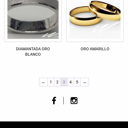
DIAMANTADA ORO
ORO AMARILLO
BLANCO
←
1
2
3
4
5
→