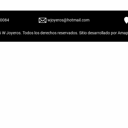
20084
wjoyeros@hotmail.com
6
W Joyeros
. Todos los derechos reservados. Sitio desarrollado por
Amap