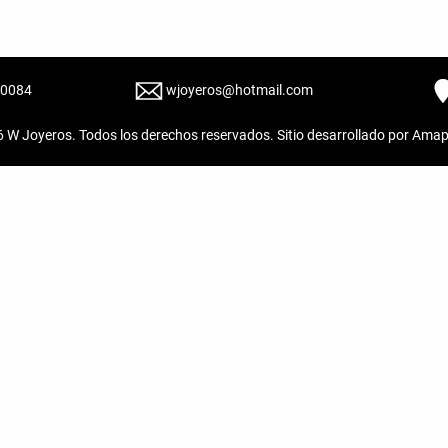
20084
wjoyeros@hotmail.com
6
W Joyeros
. Todos los derechos reservados. Sitio desarrollado por
Amap